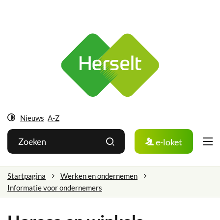
Ga
Herselt
naar:
Naar
inhoud
Nieuws
A-Z
Hoog
Wat
Zoeken
e-loket
contrast
zoek
je?
Startpagina
Werken en ondernemen
Informatie voor ondernemers