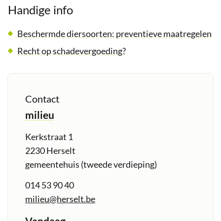
Handige info
Beschermde diersoorten: preventieve maatregelen
Recht op schadevergoeding?
Contact
milieu
Adres
Kerkstraat 1
,
2230
Herselt
gemeentehuis (tweede verdieping)
Tel.
014 53 90 40
E-
milieu
@
herselt.be
mail
Openingsuren
Vandaag