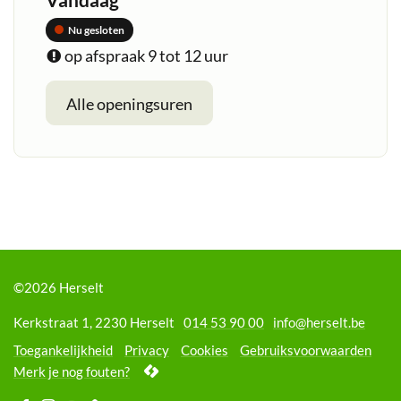
Nu gesloten
op afspraak
9
tot
12
uur
milieu
Alle openingsuren
©2026 Herselt
Adres
Tel.
E-
Kerkstraat 1
,
2230
Herselt
014 53 90 00
info
@
herselt.be
mail
Toegankelijkheid
Privacy
Cookies
Gebruiksvoorwaarden
lcp.nv
Merk je nog fouten?
2026