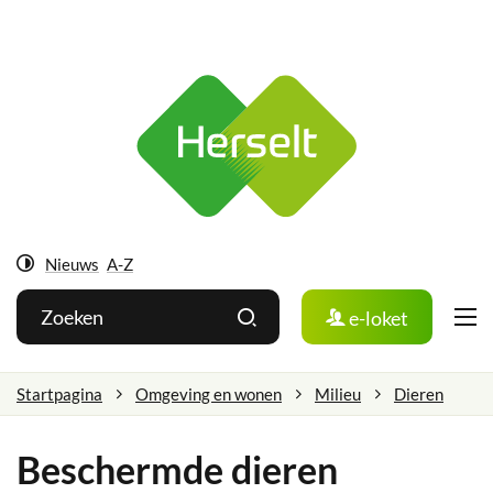
Ga
Herselt
naar:
Naar
inhoud
Nieuws
A-Z
Hoog
Wat
Zoeken
e-loket
contrast
zoek
je?
Startpagina
Omgeving en wonen
Milieu
Dieren
Beschermde dieren