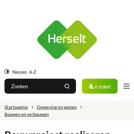
Ga
Herselt
naar:
Naar
inhoud
Nieuws
A-Z
Hoog
Wat
Zoeken
e-loket
contrast
zoek
je?
Startpagina
Omgeving en wonen
Bouwen en verbouwen