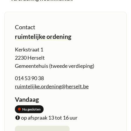
Contact
ruimtelijke ordening
Adres
Kerkstraat 1
,
2230
Herselt
Gemeentehuis (tweede verdieping)
Tel.
014 53 90 38
E-
ruimtelijke.ordening
@
herselt.be
mail
Openingsuren
Vandaag
Nu gesloten
op afspraak
13
tot
16
uur