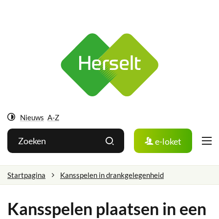
Ga
Herselt
naar:
Naar
inhoud
Nieuws
A-Z
Hoog
Wat
Zoeken
e-loket
contrast
zoek
je?
Startpagina
Kansspelen in drankgelegenheid
Kansspelen plaatsen in een