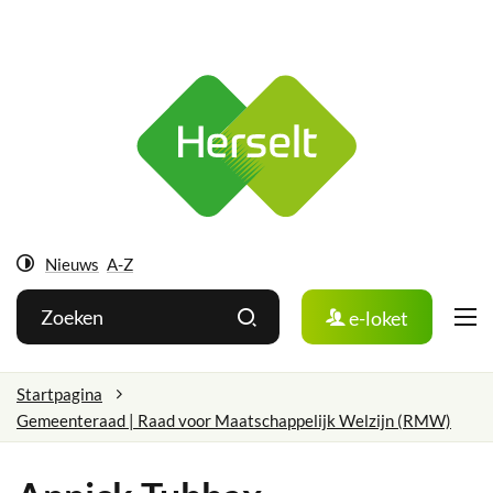
Ga
Herselt
naar:
Naar
inhoud
Nieuws
A-Z
Hoog
Wat
Zoeken
e-loket
contrast
zoek
je?
Startpagina
Gemeenteraad | Raad voor Maatschappelijk Welzijn (RMW)