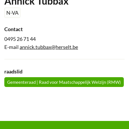
Annick Tubbax
N-VA
Contact
Tel.
0495 26 71 44
E-
annick.tubbax
@
herselt.be
mail
Functies
raadslid
Gemeenteraad | Raad voor Maatschappelijk Welzijn (RMW)