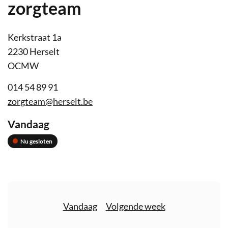
zorgteam
Adres
Contact
Kerkstraat 1a
,
2230
Herselt
OCMW
Tel.
014 54 89 91
E-
zorgteam
@
herselt.be
mail
Openingsuren
Vandaag
Nu gesloten
Openingsuren
Vandaag
Volgende week