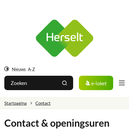
Ga
Herselt
naar:
Naar
inhoud
Nieuws
A-Z
Hoog
Wat
Zoeken
e-loket
contrast
zoek
je?
Startpagina
Contact
Contact & openingsuren