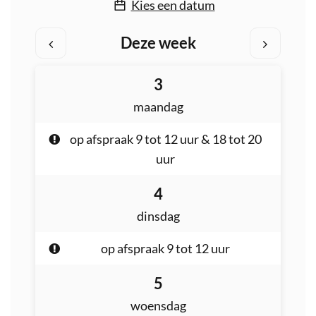
Kies een datum
Deze week
Bekijk
Bekijk
augustus
3
2026
openingsuren
openingsur
maandag
van
van
op afspraak
9
tot
12
uur
&
18
tot
20
uur
de
de
augustus
4
week
week
2026
dinsdag
hiervoor
hierna
op afspraak
9
tot
12
uur
augustus
5
2026
woensdag