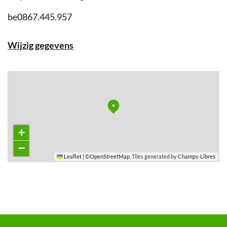
Ondernemingsnummer
be0867.445.957
Wijzig gegevens
Stratenplan
+
−
Leaflet
|
©
OpenStreetMap
, Tiles generated by
Champs-Libres