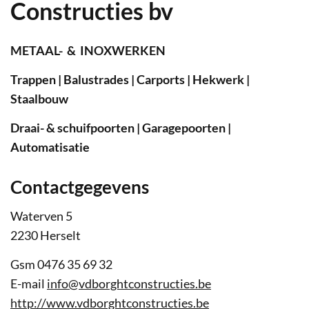
Constructies bv
METAAL- & INOXWERKEN
Trappen
|
Balustrades
|
Carports
|
Hekwerk
|
Staalbouw
Draai- & schuifpoorten
|
Garagepoorten
|
Automatisatie
Contactgegevens
Adres
Waterven 5
,
2230
Herselt
Gsm
0476 35 69 32
E-
info
@
vdborghtconstructies.be
mail
Website
http://www.vdborghtconstructies.be