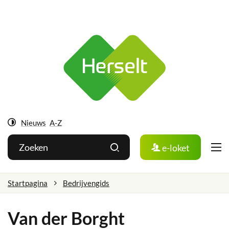
Ga
Herselt
naar:
Naar
inhoud
Nieuws
A-Z
Hoog
Wat
Zoeken
e-loket
contrast
zoek
je?
Startpagina
Bedrijvengids
Van der Borght