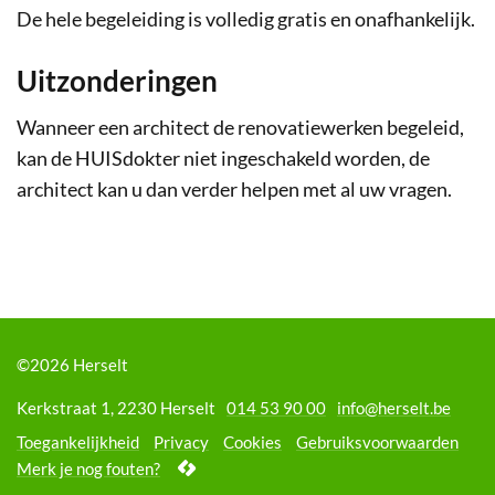
De hele begeleiding is volledig gratis en onafhankelijk.
Uitzonderingen
Wanneer een architect de renovatiewerken begeleid,
kan de HUISdokter niet ingeschakeld worden, de
architect kan u dan verder helpen met al uw vragen.
©2026 Herselt
Adres
Tel.
E-
Kerkstraat 1
,
2230
Herselt
014 53 90 00
info
@
herselt.be
mail
Toegankelijkheid
Privacy
Cookies
Gebruiksvoorwaarden
lcp.nv
Merk je nog fouten?
2026