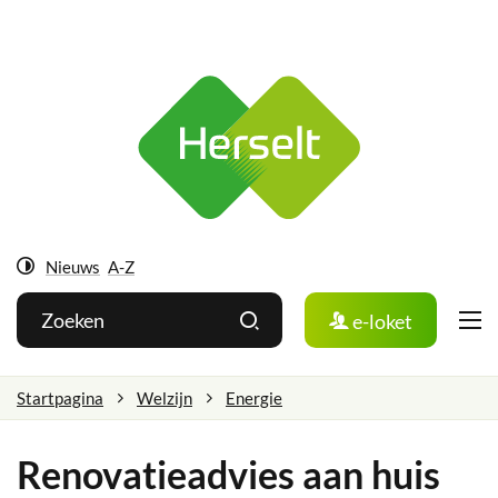
Ga
Herselt
naar:
Naar
inhoud
Nieuws
A-Z
Hoog
Wat
Zoeken
e-loket
contrast
zoek
je?
Startpagina
Welzijn
Energie
Renovatieadvies aan huis