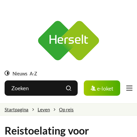
Ga
Herselt
naar:
Naar
inhoud
Nieuws
A-Z
Hoog
Wat
Zoeken
e-loket
contrast
zoek
je?
Startpagina
Leven
Op reis
Reistoelating voor