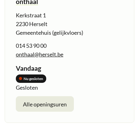
onthaal
Adres
Kerkstraat 1
,
2230
Herselt
Gemeentehuis (gelijkvloers)
Tel.
014 53 90 00
E-
onthaal
@
herselt.be
mail
Openingsuren
Vandaag
Nu gesloten
Gesloten
onthaal
Alle openingsuren