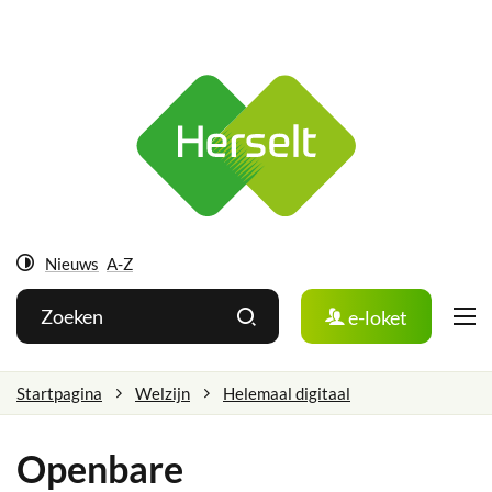
Ga
Herselt
naar:
Naar
inhoud
Nieuws
A-Z
Hoog
Wat
Zoeken
e-loket
contrast
zoek
je?
Startpagina
Welzijn
Helemaal digitaal
Openbare