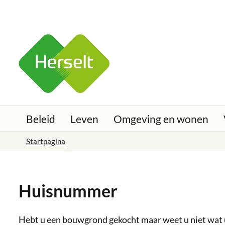
Ga naar:
Naar inhoud
Herselt
Beleid
Leven
Omgeving en wonen
Startpagina
Huisnummer
Hebt u een bouwgrond gekocht maar weet u niet wa