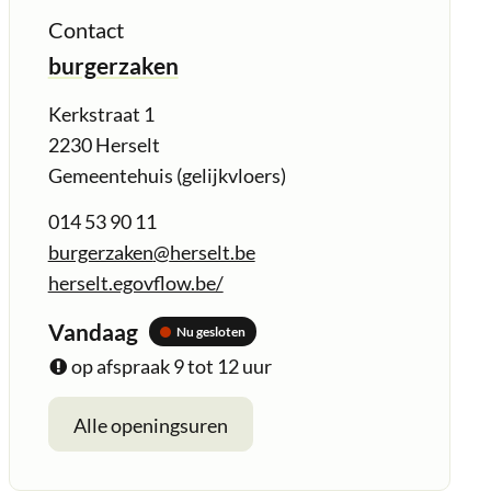
Contact
burgerzaken
Adres
Kerkstraat 1
,
2230
Herselt
Gemeentehuis (gelijkvloers)
Tel.
014 53 90 11
E-
burgerzaken
@
herselt.be
mail
Website
herselt.egovflow.be/
Openingsuren
Vandaag
Nu gesloten
op afspraak
9
tot
12
uur
burgerzaken
Alle openingsuren