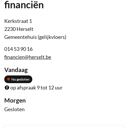
financiën
Adres
Contact
Kerkstraat 1
,
2230
Herselt
Gemeentehuis (gelijkvloers)
Tel.
014 53 90 16
E-
financien
@
herselt.be
mail
Openingsuren
Vandaag
Nu gesloten
op afspraak
9
tot
12
uur
Morgen
Gesloten