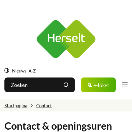
Ga
Herselt
naar:
Naar
inhoud
Nieuws
A-Z
Hoog
Wat
Zoeken
e-loket
contrast
zoek
je?
Startpagina
Contact
Contact & openingsuren