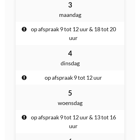
Bekijk
Bekijk
augustus
3
2026
openingsuren
openingsur
maandag
van
van
op afspraak
9
tot
12
uur
&
18
tot
20
uur
de
de
augustus
4
week
week
2026
dinsdag
hiervoor
hierna
op afspraak
9
tot
12
uur
augustus
5
2026
woensdag
op afspraak
9
tot
12
uur
&
13
tot
16
uur