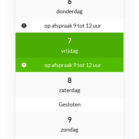
augustus
6
2026
donderdag
op afspraak
9
tot
12
uur
augustus
7
2026
vrijdag
op afspraak
9
tot
12
uur
augustus
8
2026
zaterdag
Gesloten
augustus
9
2026
zondag