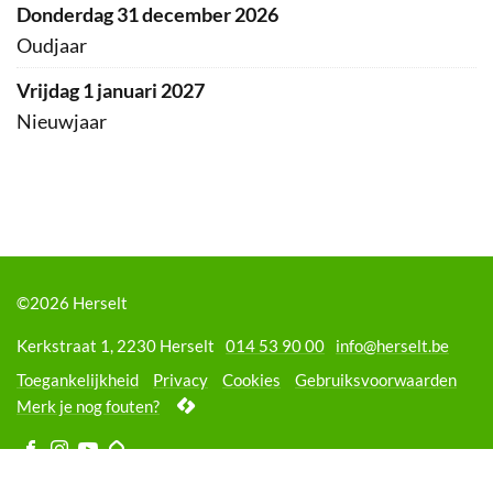
donderdag 31 december 2026
Oudjaar
vrijdag 1 januari 2027
Nieuwjaar
©2026 Herselt
Adres
Tel.
E-
Kerkstraat 1
,
2230
Herselt
014 53 90 00
info
@
herselt.be
mail
Toegankelijkheid
Privacy
Cookies
Gebruiksvoorwaarden
lcp.nv
Merk je nog fouten?
2026
©
Volg
Volg
Volg
Volg