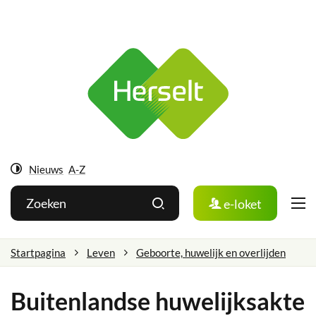
Ga
Herselt
naar:
Naar
inhoud
Nieuws
A-Z
Hoog
Wat
Zoeken
e-loket
contrast
zoek
je?
Startpagina
Leven
Geboorte, huwelijk en overlijden
Buitenlandse huwelijksakte