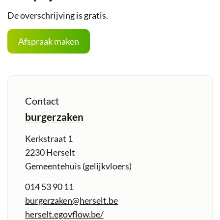
De overschrijving is gratis.
Afspraak maken
Contact
burgerzaken
Adres
Kerkstraat 1
,
2230
Herselt
Gemeentehuis (gelijkvloers)
Tel.
014 53 90 11
E-
burgerzaken
@
herselt.be
mail
Website
herselt.egovflow.be/