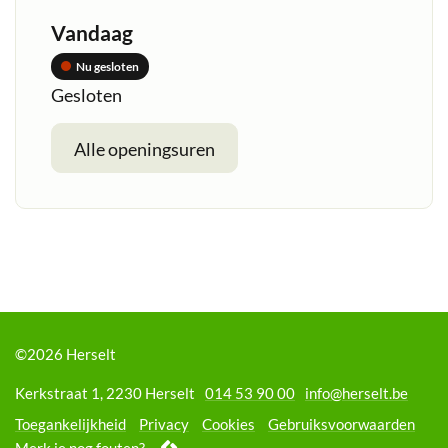
Openingsuren
Vandaag
Nu gesloten
Gesloten
burgerzaken
Alle openingsuren
©2026 Herselt
Adres
Tel.
E-
Kerkstraat 1
,
2230
Herselt
014 53 90 00
info
@
herselt.be
mail
Toegankelijkheid
Privacy
Cookies
Gebruiksvoorwaarden
lcp.nv