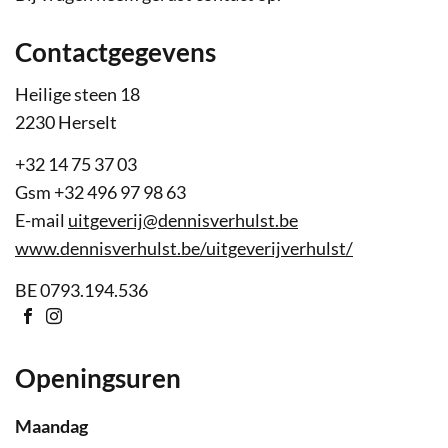
Contactgegevens
Adres
Heilige steen 18
,
2230
Herselt
Tel.
+32 14 75 37 03
Gsm
+32 496 97 98 63
E-
uitgeverij
@
dennisverhulst.be
mail
Website
www.dennisverhulst.be/uitgeverijverhulst/
Ondernemingsnummer
BE 0793.194.536
Sociaal
netwerk
Facebook
Instagram
Openingsuren
maandag