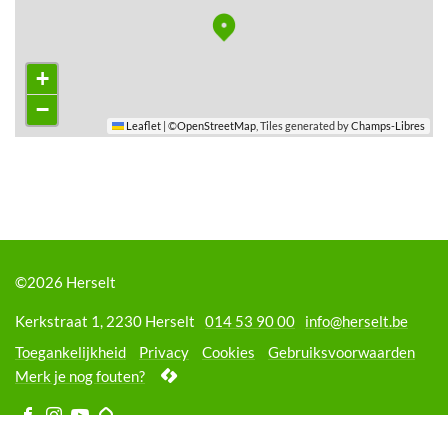
+
−
Leaflet
|
©
OpenStreetMap
, Tiles generated by
Champs-Libres
©2026 Herselt
Adres
Tel.
E-
Kerkstraat 1
,
2230
Herselt
014 53 90 00
info
@
herselt.be
mail
Toegankelijkheid
Privacy
Cookies
Gebruiksvoorwaarden
lcp.nv
Merk je nog fouten?
2026
©
Volg
Volg
Volg
Volg