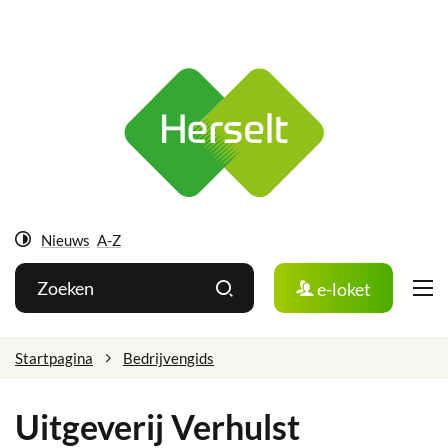
Ga
Herselt
naar:
Naar
inhoud
Nieuws
A-Z
Hoog
Wat
Zoeken
e-loket
contrast
zoek
je?
Startpagina
Bedrijvengids
Uitgeverij Verhulst