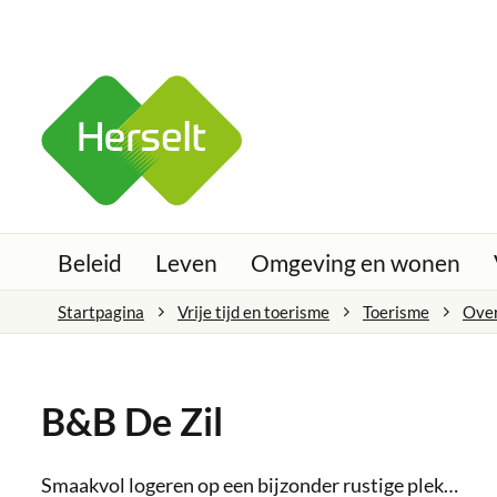
Ga naar:
Naar inhoud
Herselt
Beleid
Leven
Omgeving en wonen
Startpagina
Vrije tijd en toerisme
Toerisme
Ove
B&B De Zil
Smaakvol logeren op een bijzonder rustige plek…