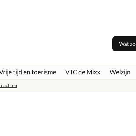
Wat
zoek
je?
Vrije tijd en toerisme
VTC de Mixx
Welzijn
rnachten