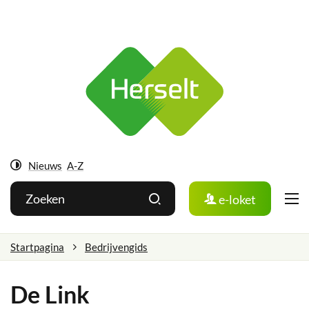
Ga
Herselt
naar:
Naar
inhoud
Nieuws
A-Z
Hoog
Wat
Zoeken
e-loket
contrast
zoek
je?
Startpagina
Bedrijvengids
De Link