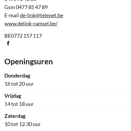
Gsm
0477 85 47 89
E-
de-link
@
telenet.be
mail
Website
www.delink-ramsel.be/
Ondernemingsnummer
BE0772 157 117
Sociaal
netwerk
Facebook
Openingsuren
donderdag
16
tot
20
uur
vrijdag
14
tot
18
uur
zaterdag
10
tot
12.30
uur